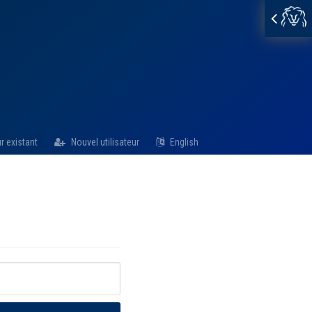
Dienabou Boiro
Courtier en assurance de dommages
| Directrice clientèle
BFL CANADA services de risques
et assurances inc
r existant
Nouvel utilisateur
English
2001, Avenue McGill Collège,
Montréal, Quebec,
H3A 1G1
Courriel
dboiro@bflcanada.ca
Numéro de contact:
514-313-0751